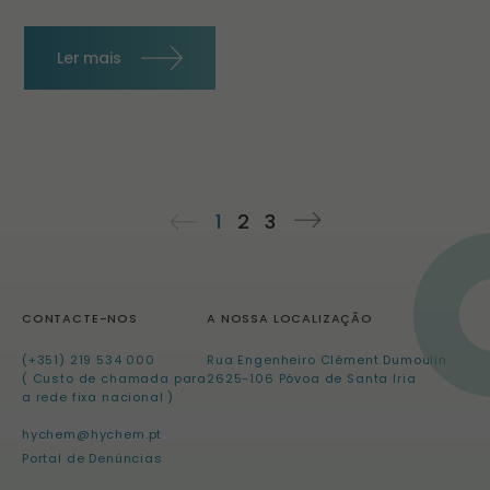
Ler mais
1
2
3
CONTACTE-NOS
A NOSSA LOCALIZAÇÃO
(+351) 219 534 000
Rua Engenheiro Clément Dumoulin
( Custo de chamada para
2625-106 Póvoa de Santa Iria
a rede fixa nacional )
hychem@hychem.pt
Portal de Denúncias