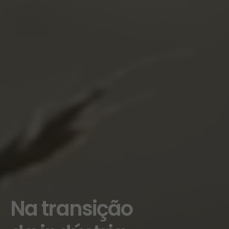
Evento de
lançamento,
na HyChem,
do Roteiro
para a
Neutralidade
Carbónica da
Indústria