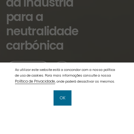
Química
Portuguesa
Evento de
lançamento, na
HyChem, do Roteiro
para a Neutralidade
Carbónica da
Indústria Química
Portuguesa
Ao utilizar este website está a concondar com a nossa política
de uso de cookies. Para mais informações consulte a nossa
Política de Privacidade
, onde poderá desactivar os mesmos.
OK