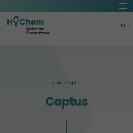
PT
EN
H
ECONOMI
BUSIN
Início
Projetos
SUSTENTABIL
Captus