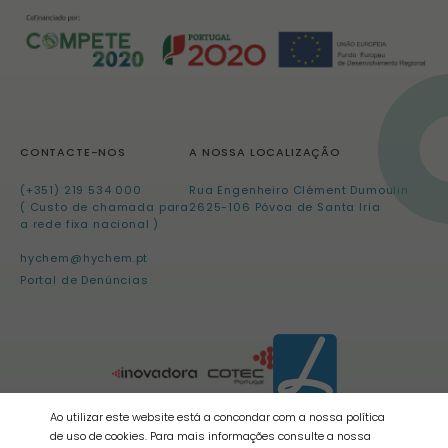
CONTACTE-NOS
A NOSSA LOCALIZAÇÃO
(+351) 219 534 000
Rua Engenheiro Clément Dumoulin
( Custo de chamada para
2625-106 Póvoa de Santa Iria
a rede fixa nacional )
hychem@hychem.pt
Portal de Denúncias
Ao utilizar este website está a concondar com a nossa política
de uso de cookies. Para mais informações consulte a nossa