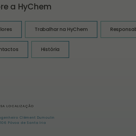
bre a HyChem
lores
Trabalhar na HyChem
Responsab
ntactos
História
SSA LOCALIZAÇÃO
ngenheiro Clément Dumoulin
106 Póvoa de Santa Iria