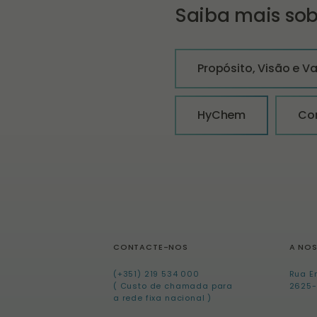
Saiba mais so
Propósito, Visão e Va
HyChem
Co
CONTACTE-NOS
A NO
(+351) 219 534 000
Rua E
( Custo de chamada para
2625-
a rede fixa nacional )