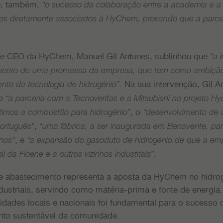
u, também,
“o sucesso da colaboração entre a academia e a i
dos diretamente associados à HyChem, provando que a parcer
e e CEO da HyChem, Manuel Gil Antunes, sublinhou que
“a 
mento de uma promessa da empresa, que tem como ambição 
. Na sua intervenção, Gil 
nto da tecnologia de hidrogénio”
mo
“a parceria com a Tecnoveritas e a Mitsubishi no projeto H
, o
timos a combustão para hidrogénio”
“desenvolvimento de u
,
ortuguês”
“uma fábrica, a ser inaugurada em Benavente, pa
, e
inos”
“a expansão do gasoduto de hidrogénio de que a emp
.
l da Floene e a outros vizinhos industriais”
e abastecimento representa a aposta da HyChem no hidrog
dustriais, servindo como matéria-prima e fonte de energi
idades locais e nacionais foi fundamental para o sucesso 
to sustentável da comunidade.