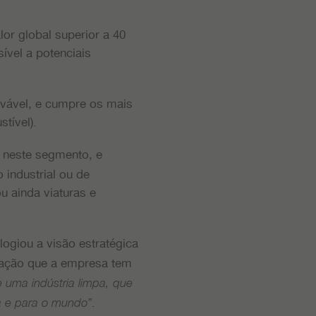
or global superior a 40
ível a potenciais
ovável, e cumpre os mais
tível).
a neste segmento, e
 industrial ou de
u ainda viaturas e
logiou a visão estratégica
mação que a empresa tem
e uma indústria limpa, que
.
a e para o mundo”