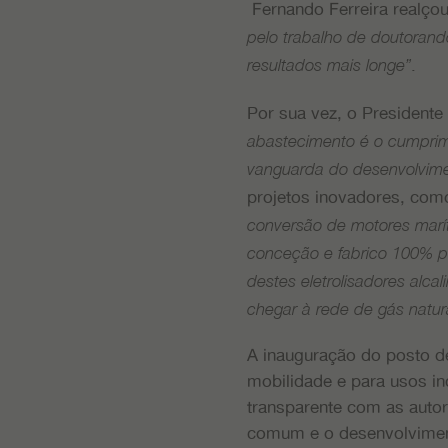
Fernando Ferreira realço
pelo trabalho de doutoran
.
resultados mais longe”
Por sua vez, o President
abastecimento é o cumpri
vanguarda do desenvolvime
projetos inovadores, co
conversão de motores marí
conceção e fabrico 100% p
destes eletrolisadores alcal
chegar à rede de gás natura
A inauguração do posto d
mobilidade e para usos in
transparente com as autor
comum e o desenvolvimen