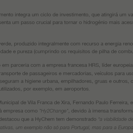
ento integra um ciclo de investimento, que atingirá um val
senta um passo crucial para tornar o hidrogénio mais acess
verde, produzido integralmente com recurso a energia ren
dade e pureza (cumprindo os requisitos de pilha de combus
o em parceria com a empresa francesa HRS, líder europei
ransporte de passageiros e mercadorias, veículos para uso
eguram a higiene urbana, empilhadores, gruas e outros, o
tilizados, por exemplo, em aeroportos.
nicipal de Vila Franca de Xira, Fernando Paulo Ferreira, e
e à empresa como
, devido à imensa transfor
"Hy2Change"
 destacou que a HyChem tem demonstrado
“a viabilidade d
gativas, um exemplo não só para Portugal, mas para a Europ