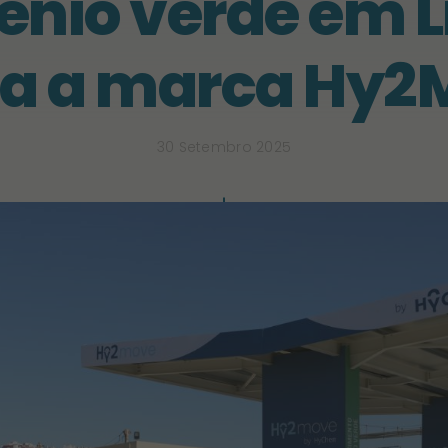
énio verde em L
ça a marca Hy2
30 Setembro 2025