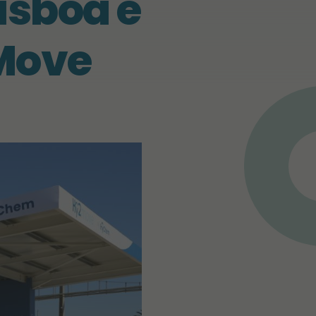
isboa e
Move