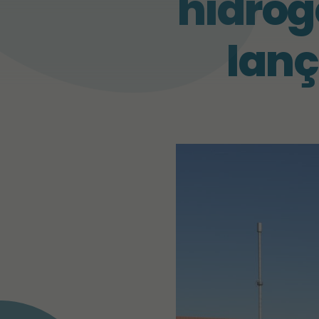
hidrog
lan