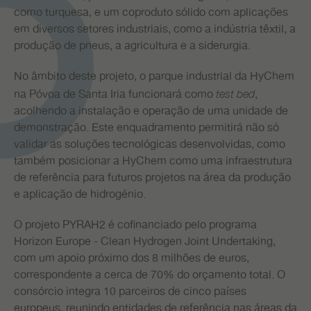
como turquesa, e um coproduto sólido com aplicações
em diversos setores industriais, como a indústria têxtil, a
produção de pneus, a agricultura e a siderurgia.
No âmbito deste projeto, o parque industrial da HyChem
na Póvoa de Santa Iria funcionará como
,
test bed
acolhendo a instalação e operação de uma unidade de
demonstração. Este enquadramento permitirá não só
validar as soluções tecnológicas desenvolvidas, como
também posicionar a HyChem como uma infraestrutura
de referência para futuros projetos na área da produção
e aplicação de hidrogénio.
O projeto PYRAH2 é cofinanciado pelo programa
Horizon Europe - Clean Hydrogen Joint Undertaking,
com um apoio próximo dos 8 milhões de euros,
correspondente a cerca de 70% do orçamento total. O
consórcio integra 10 parceiros de cinco países
europeus, reunindo entidades de referência nas áreas da