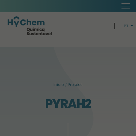
PT
EN
H
ECONOMI
BUSIN
Início
Projetos
SUSTENTABIL
PYRAH2