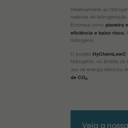
Relativamente ao hidrogé
reatores de hidrogenação
Empresa como
pioneira 
O
eficiência e baixo risco.
hidrogénio.
O projeto
HyChemLowC
hidrogénio, no âmbito da 
uso de energia eléctrica 
de CO
.
2
Veja a nossa