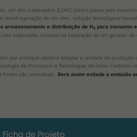
nio, um dos subprojetos (LOHC piloto) passa pelo investi
 e desidrogenação de um óleo, solução tecnológica inovad
no armazenamento e distribuição de H
para consumo e
2
utro subprojeto consiste na instalação de um gerador de e
tem por principal objetivo adaptar a unidade de produção 
tipologia de Processos e Tecnologias de Baixo Carbono na 
de fontes não renováveis.
Será assim evitada a emissão an
 Ficha de Projeto