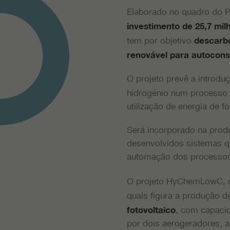
Elaborado no quadro do P
investimento de 25,7 mil
tem por objetivo
descarbo
renovável para autocons
O projeto prevê a introdu
hidrogénio num processo
utilização de energia de f
Será incorporado na produ
desenvolvidos sistemas qu
automação dos processo
O projeto HyChemLowC, c
quais figura a produção 
, com capaci
fotovoltaico
por dois aerogeradores, a 