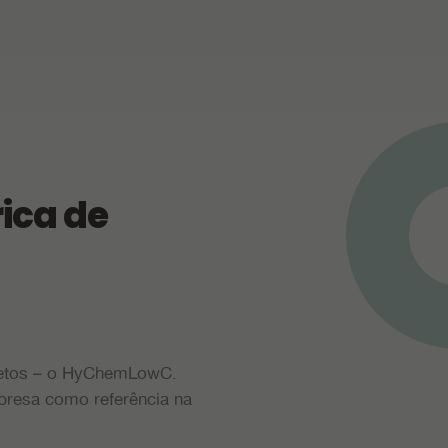
ica de
ojetos – o HyChemLowC.
mpresa como referência na