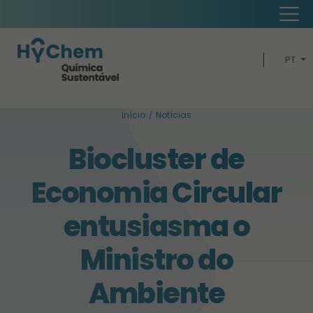
PT
EN
Início
Notícias
H
Biocluster de
ECONOMI
Economia Circular
BUSIN
entusiasma o
SUSTENTABIL
Ministro do
Ambiente