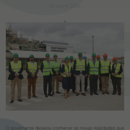
PR
02 Junho 2023
O governante desejou conhecer as novas realidades que