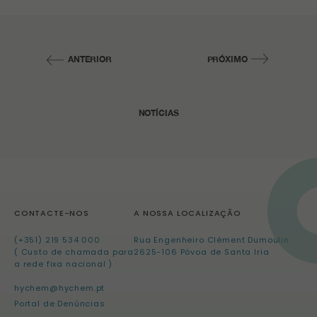
ANTERIOR
PRÓXIMO
NOTÍCIAS
CONTACTE-NOS
A NOSSA LOCALIZAÇÃO
(+351) 219 534 000
Rua Engenheiro Clément Dumoulin
( Custo de chamada para
2625-106 Póvoa de Santa Iria
a rede fixa nacional )
hychem@hychem.pt
Portal de Denúncias