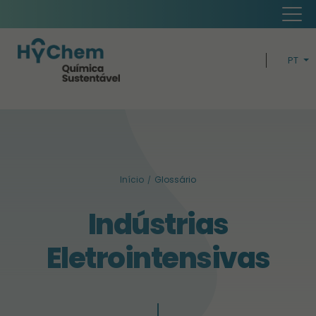
PT
EN
H
ECONOMI
Início
Glossário
BUSIN
Indústrias
SUSTENTABIL
Eletrointensivas